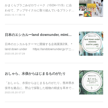
かまくらプラごみゼロウィーク（10/24~11/3）に合
わせて、アップサイクルに取り組んでいるブランド…
2023.10.11 06:19
日本のエシカルーland downunder, mimimo, EARTH LABEL, and more...
日本のエシカルをテーマに開催する企画展第2弾。＊
land down under https://landdownunder.jp/デニ…
2023.05.20 07:29
おしゃら、水俣からはじまるものがたり
「おしゃら、水俣からはじまるものがたり」熊本県水
俣市を拠点に、野山で採取した植物の樹皮を草木で…
2023.05.20 07:27