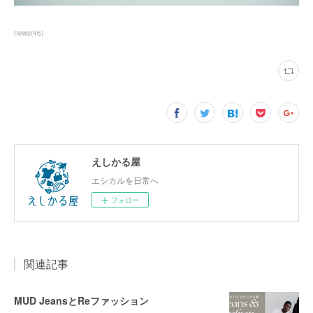
news
(
46
)
えしかる屋
エシカルを日常へ
フォロー
関連記事
MUD JeansとReファッション