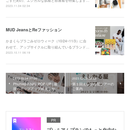
ごすための、エシカルな肌着と部屋着を特集します…
2023.11.04 02:34
MUD JeansとReファッション
かまくらプラごみゼロウィーク（10/24~11/3）に合
わせて、アップサイクルに取り組んでいるブランド…
2023.10.11 06:19
2023.03.04 07:00
2023.02.03 02:53
Phuhiep FINAL POP-UP | 最
第１回えしかる屋ツアーの
後のポップアップat えしか
ご案内
る屋
PR
プレミアムプランでもっと自由な